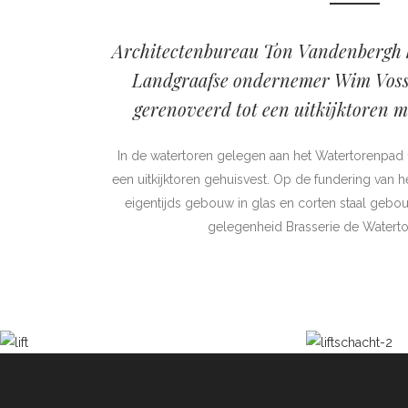
Architectenbureau Ton Vandenbergh he
Landgraafse ondernemer Wim Voss
gerenoveerd tot een uitkijktoren m
In de watertoren gelegen aan het Watertorenpad 
een uitkijktoren gehuisvest. Op de fundering van 
eigentijds gebouw in glas en corten staal gebo
gelegenheid Brasserie de Waterto