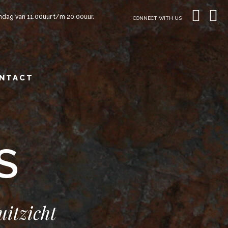
ndag van 11.00uur t/m 20.00uur.
CONNECT WITH US
NTACT
S
uitzicht