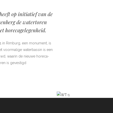
eft op initiatief van de
enberg de watertoren
et horecagelegenheid.
1 in Rimburg, een monument, is
het voormalige waterbassin is een
uwd, waarin de nieuwe horeca-
ren is gevestigd